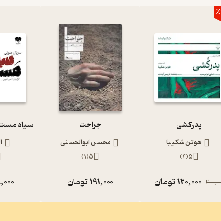
٪
پدرکشی
جراحت
هوتن شکیبا
محسن ابوالحسنی
ا
)
1
(
5
)
4
(
5
120,000
تومان
191,000
تومان
,000
200,00