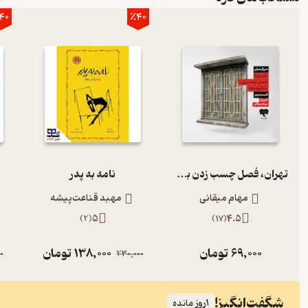
40
٪40
تهران، فصل چسب زدن به شیشه‌ها (قسمت دوم)
نامه به پدر
مهام میقانی
مهبد قناعت‌پیشه
)
2
(
5
)
17
(
4.5
69,000
تومان
138,000
تومان
0
230,000
شگفت‌انگیز!
1
روز مانده