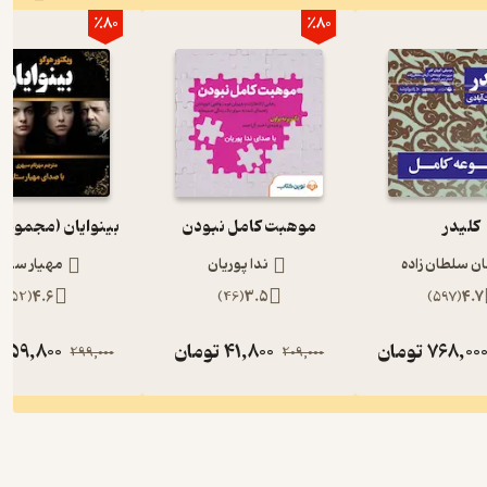
٪80
٪80
کلیدر
موهبت کامل نبودن
بینوایان (مجموعه
ان سلطان زاده
ندا پوریان
مهیار ستار
)
52
(
4.6
)
46
(
3.5
)
597
(
4.7
768,00
تومان
41,800
تومان
59,800
ت
299,000
209,000