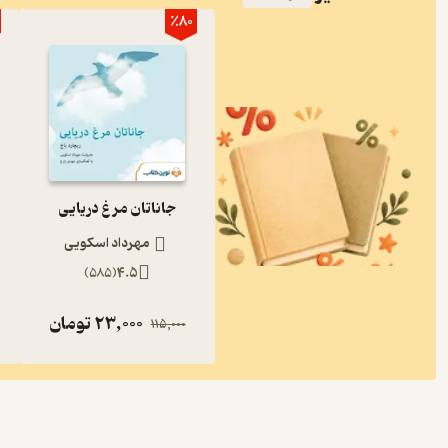
٪80
جاناتان مرغ دریایی
مهرداد اسکویی
)
585
(
4.5
23,000
تومان
115,000