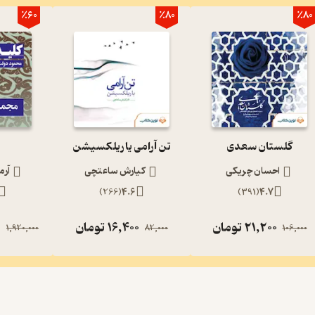
٪60
٪80
٪80
گلستان سعدی
تن آرامی یا ریلکسیشن
احسان چریکی
کیارش ساعتچی
آرم
)
266
(
4.6
)
391
(
4.7
21,200
تومان
16,400
تومان
0
1,920,000
82,000
106,000