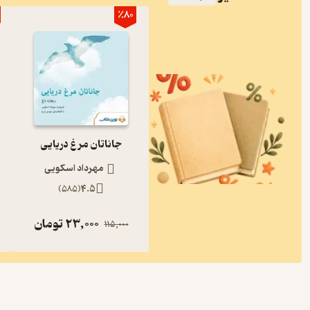
٪80
جاناتان مرغ دریایی
مهرداد اسکویی
)
585
(
4.5
23,000
تومان
115,000