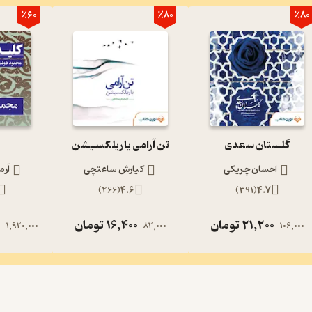
٪60
٪80
٪80
گلستان سعدی
تن آرامی یا ریلکسیشن
احسان چریکی
کیارش ساعتچی
آرم
)
266
(
4.6
)
391
(
4.7
21,200
تومان
16,400
تومان
0
1,920,000
82,000
106,000