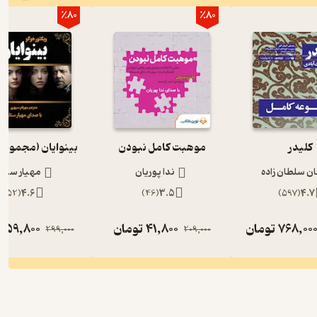
٪80
٪80
کلیدر
موهبت کامل نبودن
بینوایان (مجموعه
ان سلطان زاده
ندا پوریان
مهیار ستار
)
52
(
4.6
)
46
(
3.5
)
597
(
4.7
768,00
تومان
41,800
تومان
59,800
ت
299,000
209,000