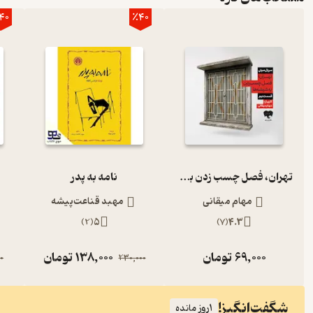
40
٪40
تهران، فصل چسب زدن به شیشه‌ها (قسمت دوم)
نامه به پدر
مهام میقانی
مهبد قناعت‌پیشه
)
2
(
5
)
7
(
4.3
69,000
تومان
138,000
تومان
0
230,000
شگفت‌انگیز!
1
روز مانده