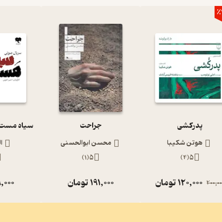
٪
پدرکشی
جراحت
هوتن شکیبا
محسن ابوالحسنی
ا
)
1
(
5
)
4
(
5
120,000
تومان
191,000
تومان
,000
200,00