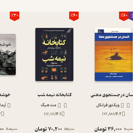
٪30
٪40
٪60
سان در جستجوی معنی
کتابخانه نیمه شب
خوشه 
ویکتور فرانکل
مت هیگ
آرما
4
)
16,111
(
4.1
)
14,881
(
4.2
36,000
تومان
70,200
تومان
00
408,000
117,000
90,00