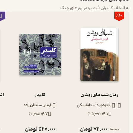
به انتخاب کاربران فیدیبو در روزهای جنگ
٪10
رمان شب های روشن
کلیدر
ان
فئودور داستایفسکی
آرمان سلطان زاده
)
2,785
(
4.7
)
25,792
(
4.1
72,000
تومان
528,000
تومان
0
80,000