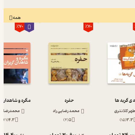
همه
٪70
٪70
 ی گربه ها
حفره
مگره و شاهدان گ
طهر کلانتری
محمد رضایی راد
محمدرضا رج
)
21
(
4.3
)
4
(
5
)
15
(
3.3