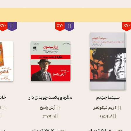
٪70
٪70
٪70
سینما جهنم
مگره و یکصد چوبه ی دار
خانه
کریم نیکونظر
آرش راسخ
ا
)
27
(
4.1
)
15
(
4.8