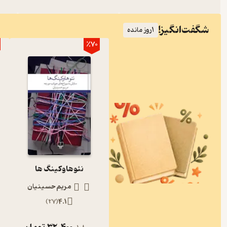
شگفت‌انگیز!
1
روز مانده
٪70
نئوهاوکینگ ها
مریم حسینیان
)
27
(
4.1