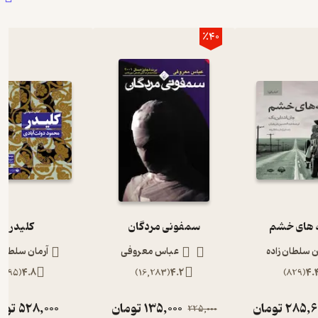
٪40
های خشم
سمفونی مردگان
کلیدر
ن سلطان زاده
عباس معروفی
آرمان سلطان 
)
895
(
4.8
)
16,283
(
4.2
)
829
(
4.
285,6
تومان
135,000
تومان
528,000
توم
225,000