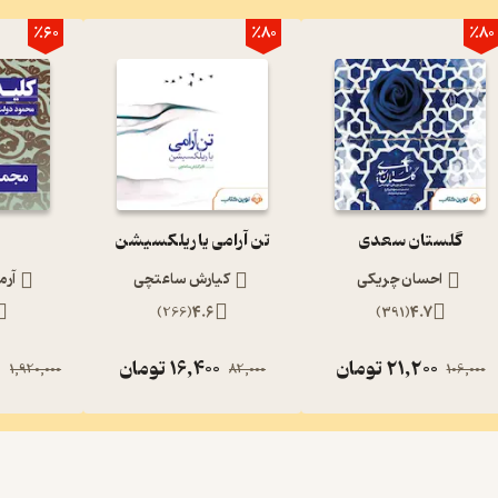
٪60
٪80
٪80
گلستان سعدی
تن آرامی یا ریلکسیشن
احسان چریکی
کیارش ساعتچی
آرم
)
266
(
4.6
)
391
(
4.7
21,200
تومان
16,400
تومان
0
1,920,000
82,000
106,000