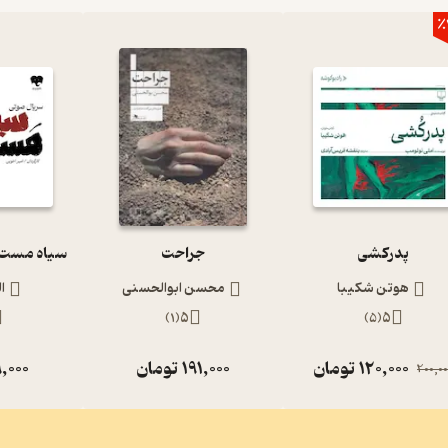
٪
پدرکشی
جراحت
هوتن شکیبا
محسن ابوالحسنی
ا
)
1
(
5
)
5
(
5
120,000
تومان
191,000
تومان
,000
200,00