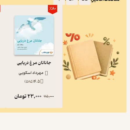
٪80
جاناتان مرغ دریایی
مهرداد اسکویی
)
585
(
4.5
23,000
تومان
115,000