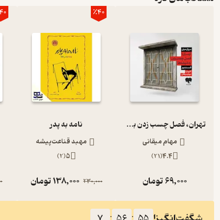
40
٪40
تهران، فصل چسب زدن به شیشه‌ها (قسمت دوم)
نامه به پدر
مهام میقانی
مهبد قناعت‌پیشه
)
2
(
5
)
21
(
4.4
69,000
تومان
138,000
تومان
0
230,000
شگفت‌انگیز!
7
:
56
:
55