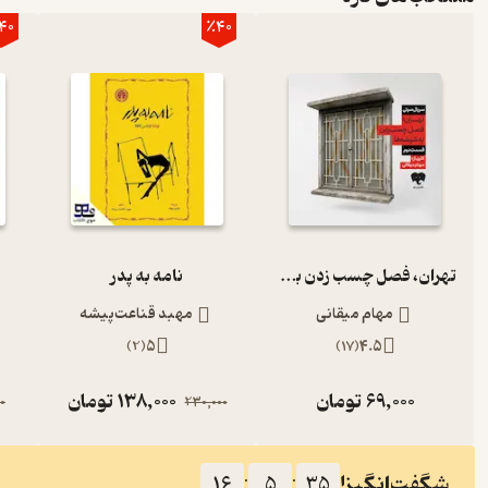
40
٪40
تهران، فصل چسب زدن به شیشه‌ها (قسمت دوم)
نامه به پدر
مهام میقانی
مهبد قناعت‌پیشه
)
2
(
5
)
17
(
4.5
69,000
تومان
138,000
تومان
0
230,000
شگفت‌انگیز!
16
:
5
:
34