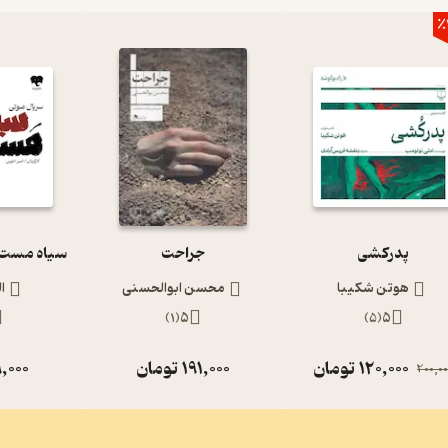
٪
پدرکشی
جراحت
هوتن شکیبا
محسن ابوالحسنی
ا
)
1
(
5
)
5
(
5
120,000
تومان
191,000
تومان
,000
200,00