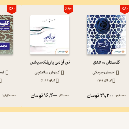
٪60
٪80
٪80
گلستان سعدی
تن آرامی یا ریلکسیشن
احسان چریکی
کیارش ساعتچی
آرم
)
266
(
4.6
)
391
(
4.7
21,200
تومان
16,400
تومان
0
1,920,000
82,000
106,000