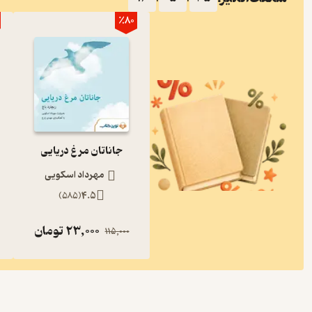
٪80
جاناتان مرغ دریایی
مهرداد اسکویی
)
585
(
4.5
23,000
تومان
115,000