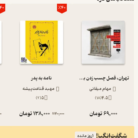
40
٪40
تهران، فصل چسب زدن به شیشه‌ها (قسمت دوم)
نامه به پدر
مهام میقانی
مهبد قناعت‌پیشه
)
2
(
5
)
18
(
4.5
69,000
تومان
138,000
تومان
0
230,000
شگفت‌انگیز!
1
روز مانده