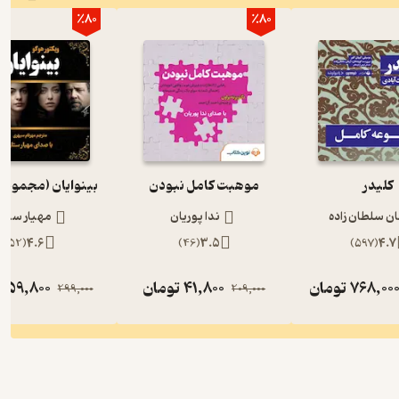
٪80
٪80
کلیدر
موهبت کامل نبودن
بینوایان (مجموعه
ان سلطان زاده
ندا پوریان
مهیار ستار
)
52
(
4.6
)
46
(
3.5
)
597
(
4.7
768,00
تومان
41,800
تومان
59,800
ت
299,000
209,000