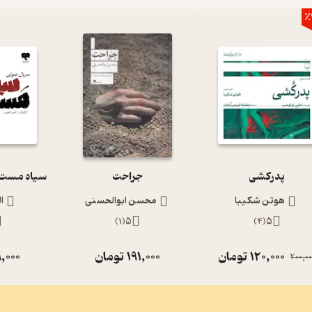
٪
پدرکشی
جراحت
هوتن شکیبا
محسن ابوالحسنی
ا
)
1
(
5
)
4
(
5
120,000
تومان
191,000
تومان
,000
200,00