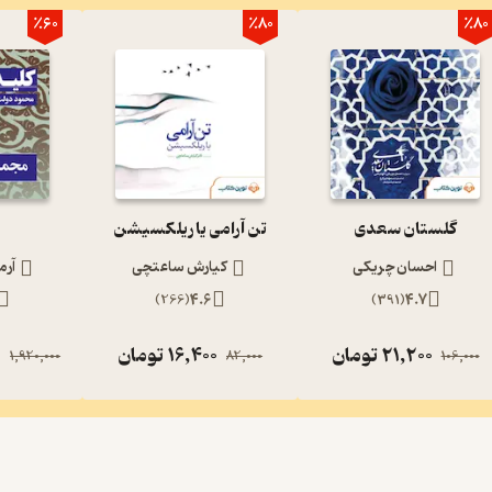
٪60
٪80
٪80
گلستان سعدی
تن آرامی یا ریلکسیشن
احسان چریکی
کیارش ساعتچی
آرم
)
266
(
4.6
)
391
(
4.7
21,200
تومان
16,400
تومان
0
1,920,000
82,000
106,000