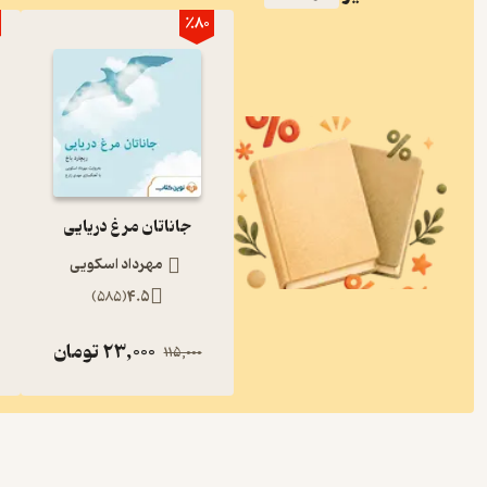
٪80
جاناتان مرغ دریایی
مهرداد اسکویی
)
585
(
4.5
23,000
تومان
115,000