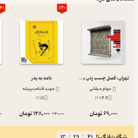
40
٪40
تهران، فصل چسب زدن به شیشه‌ها (قسمت دوم)
نامه به پدر
مهام میقانی
مهبد قناعت‌پیشه
)
2
(
5
)
21
(
4.4
69,000
تومان
138,000
تومان
0
230,000
شگفت‌انگیز!
13
:
29
:
40