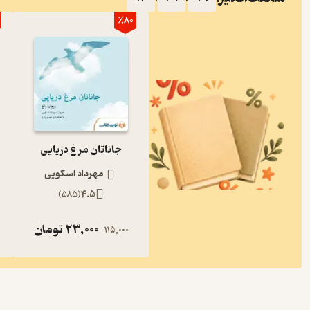
٪80
جاناتان مرغ دریایی
مهرداد اسکویی
)
585
(
4.5
23,000
تومان
115,000