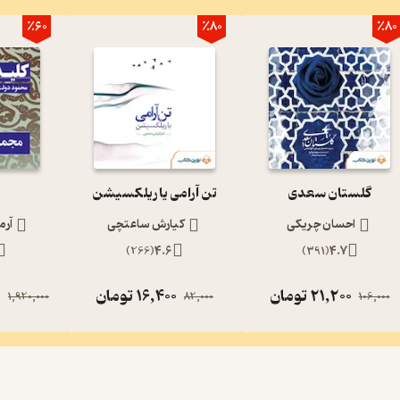
٪60
٪80
٪80
گلستان سعدی
تن آرامی یا ریلکسیشن
احسان چریکی
کیارش ساعتچی
آرم
)
266
(
4.6
)
391
(
4.7
21,200
تومان
16,400
تومان
0
1,920,000
82,000
106,000