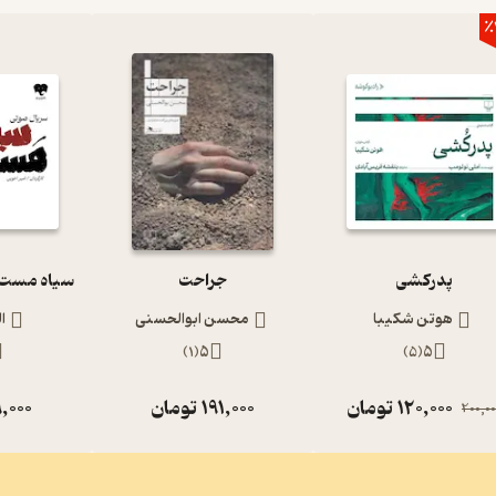
٪
پدرکشی
جراحت
هوتن شکیبا
محسن ابوالحسنی
ا
)
1
(
5
)
5
(
5
120,000
تومان
191,000
تومان
,000
200,00