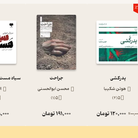
٪
پدرکشی
جراحت
هوتن شکیبا
محسن ابوالحسنی
ا
)
1
(
5
)
4
(
5
120,000
تومان
191,000
تومان
,000
200,00