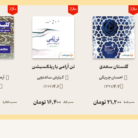
٪60
٪80
٪80
گلستان سعدی
تن آرامی یا ریلکسیشن
احسان چریکی
کیارش ساعتچی
آرم
)
266
(
4.6
)
391
(
4.7
21,200
تومان
16,400
تومان
0
1,920,000
82,000
106,000