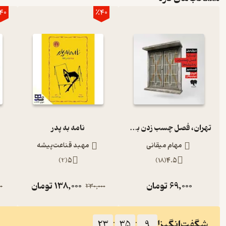
40
٪40
تهران، فصل چسب زدن به شیشه‌ها (قسمت دوم)
نامه به پدر
مهام میقانی
مهبد قناعت‌پیشه
)
2
(
5
)
18
(
4.5
69,000
تومان
138,000
تومان
0
230,000
شگفت‌انگیز!
23
:
35
:
8