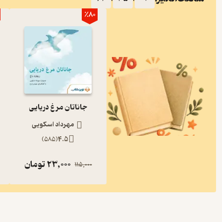
٪80
جاناتان مرغ دریایی
مهرداد اسکویی
)
585
(
4.5
23,000
تومان
115,000