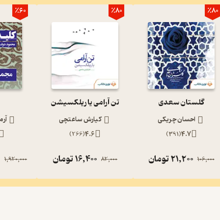
٪60
٪80
٪80
گلستان سعدی
تن آرامی یا ریلکسیشن
احسان چریکی
کیارش ساعتچی
آرم
)
266
(
4.6
)
391
(
4.7
21,200
تومان
16,400
تومان
0
1,920,000
82,000
106,000