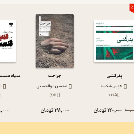
٪
پدرکشی
جراحت
هوتن شکیبا
محسن ابوالحسنی
ا
)
1
(
5
)
4
(
5
120,000
تومان
191,000
تومان
,000
200,00