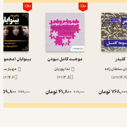
٪80
٪80
کلیدر
موهبت کامل نبودن
بینوایان (مجموعه
ان سلطان زاده
ندا پوریان
مهیار ستار
)
52
(
4.6
)
46
(
3.5
)
597
(
4.7
768,00
تومان
41,800
تومان
59,800
ت
299,000
209,000