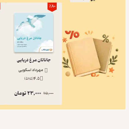
٪80
جاناتان مرغ دریایی
مهرداد اسکویی
)
585
(
4.5
23,000
تومان
115,000