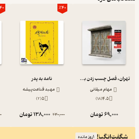
40
٪40
تهران، فصل چسب زدن به شیشه‌ها (قسمت دوم)
نامه به پدر
مهام میقانی
مهبد قناعت‌پیشه
)
2
(
5
)
18
(
4.5
69,000
تومان
138,000
تومان
0
230,000
شگفت‌انگیز!
1
روز مانده