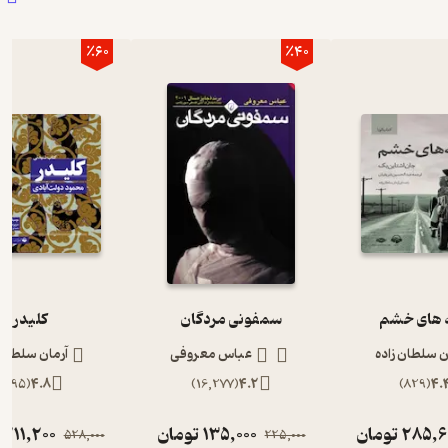
٪60
٪40
های خشم
سمفونی مردگان
کلیدر
ن سلطان زاده
عباس معروفی
آرمان سلطان 
)
895
(
4.8
)
16,277
(
4.2
)
829
(
4.
285,6
تومان
135,000
تومان
211,200
528,000
225,000