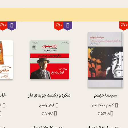
٪70
٪70
٪70
سینما جهنم
مگره و یکصد چوبه ی دار
خانه
کریم نیکونظر
آرش راسخ
ا
)
27
(
4.1
)
15
(
4.8