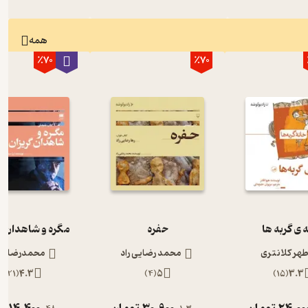
همه
٪70
٪70
 ی گربه ها
حفره
مگره و شاهدان گ
طهر کلانتری
محمد رضایی راد
محمدرضا رج
)
21
(
4.3
)
4
(
5
)
15
(
3.3