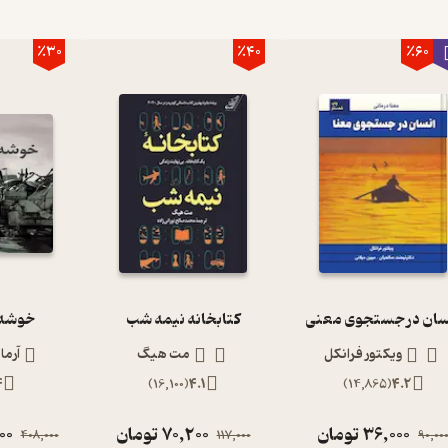
٪30
٪40
٪60
سان در جستجوی معنی
کتابخانه نیمه شب
خوشه 
ویکتور فرانکل
مت هیگ
آرما
4
)
16,100
(
4.1
)
14,865
(
4.2
36,000
تومان
70,200
تومان
00
408,000
117,000
90,00