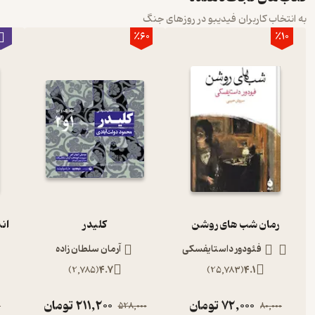
به انتخاب کاربران فیدیبو در روزهای جنگ
٪60
٪10
رمان شب های روشن
کلیدر
ان
فئودور داستایفسکی
آرمان سلطان زاده
)
2,785
(
4.7
)
25,783
(
4.1
72,000
تومان
211,200
تومان
0
528,000
80,000