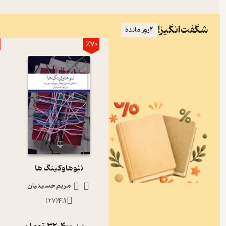
شگفت‌انگیز!
2
روز مانده
٪70
نئوهاوکینگ ها
مریم حسینیان
)
27
(
4.1