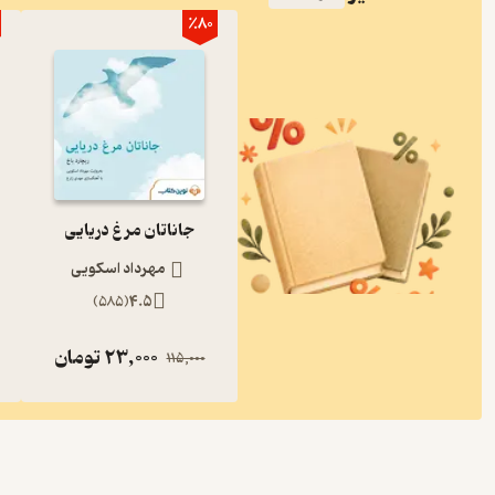
٪80
جاناتان مرغ دریایی
مهرداد اسکویی
)
585
(
4.5
23,000
تومان
115,000