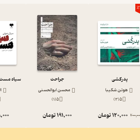
٪
پدرکشی
جراحت
هوتن شکیبا
محسن ابوالحسنی
ا
)
1
(
5
)
3
(
5
120,000
تومان
191,000
تومان
,000
200,00