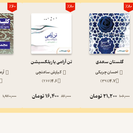
٪60
٪80
٪80
گلستان سعدی
تن آرامی یا ریلکسیشن
احسان چریکی
کیارش ساعتچی
آرم
)
266
(
4.6
)
391
(
4.7
21,200
تومان
16,400
تومان
0
1,920,000
82,000
106,000