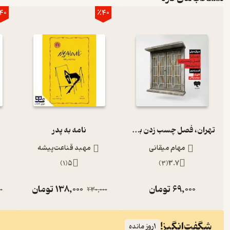
40
٪40
تهران، فصل چسب زدن به شیشه‌ها (قسمت دوم)
نامه به پدر
مهام میقانی
مهبد قناعت‌پیشه
)
1
(
5
)
3
(
3.7
69,000
تومان
138,000
تومان
0
230,000
شگفت‌انگیز!
1
روز مانده