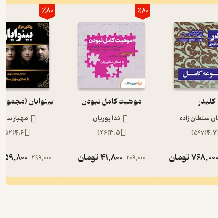
٪80
٪80
کلیدر
موهبت کامل نبودن
بینوایان (مجموعه
ان سلطان زاده
ندا پوریان
مهیار ستار
)
52
(
4.6
)
46
(
3.5
)
597
(
4.7
768,00
تومان
41,800
تومان
59,800
ت
299,000
209,000