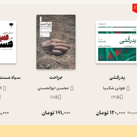
٪
پدرکشی
جراحت
هوتن شکیبا
محسن ابوالحسنی
ا
)
1
(
5
)
4
(
5
120,000
تومان
191,000
تومان
,000
200,00