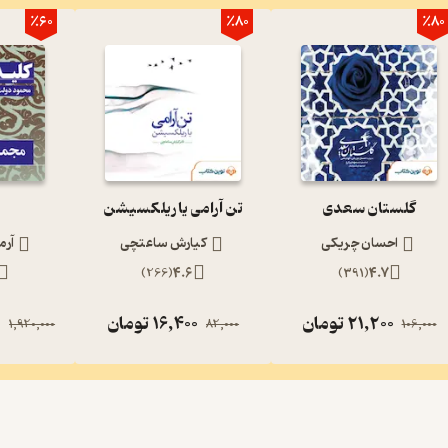
٪60
٪80
٪80
گلستان سعدی
تن آرامی یا ریلکسیشن
احسان چریکی
کیارش ساعتچی
آرم
)
266
(
4.6
)
391
(
4.7
21,200
تومان
16,400
تومان
0
1,920,000
82,000
106,000