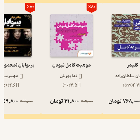
٪80
٪80
کلیدر
موهبت کامل نبودن
بینوایان (مجموعه
ان سلطان زاده
ندا پوریان
مهیار ستار
)
52
(
4.6
)
46
(
3.5
)
597
(
4.7
768,00
تومان
41,800
تومان
59,800
ت
299,000
209,000