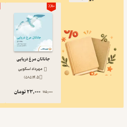
٪80
جاناتان مرغ دریایی
مهرداد اسکویی
)
585
(
4.5
23,000
تومان
115,000