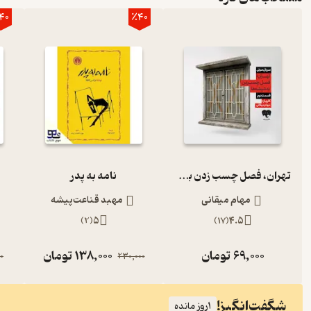
40
٪40
تهران، فصل چسب زدن به شیشه‌ها (قسمت دوم)
نامه به پدر
مهام میقانی
مهبد قناعت‌پیشه
)
2
(
5
)
17
(
4.5
69,000
تومان
138,000
تومان
0
230,000
شگفت‌انگیز!
1
روز مانده