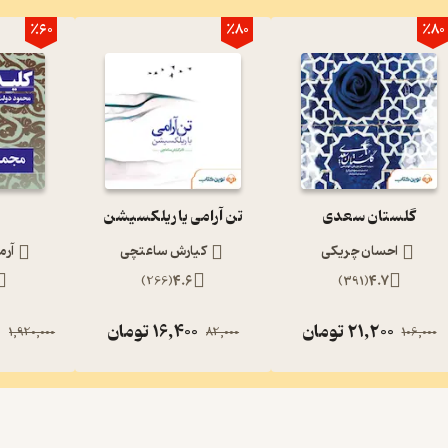
٪60
٪80
٪80
گلستان سعدی
تن آرامی یا ریلکسیشن
احسان چریکی
کیارش ساعتچی
آرم
)
266
(
4.6
)
391
(
4.7
21,200
تومان
16,400
تومان
0
1,920,000
82,000
106,000