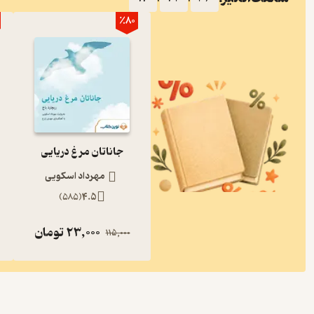
٪80
جاناتان مرغ دریایی
مهرداد اسکویی
)
585
(
4.5
23,000
تومان
115,000