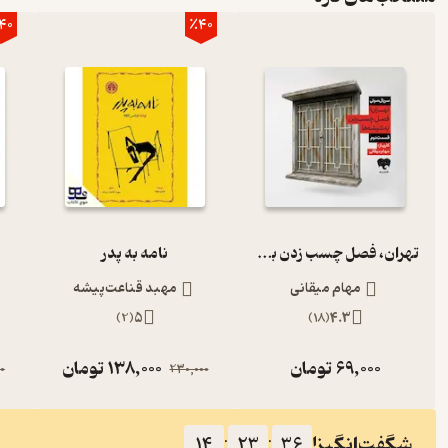
40
٪40
تهران، فصل چسب زدن به شیشه‌ها (قسمت دوم)
نامه به پدر
مهام میقانی
مهبد قناعت‌پیشه
)
2
(
5
)
18
(
4.3
69,000
تومان
138,000
تومان
0
230,000
شگفت‌انگیز!
14
:
23
:
35