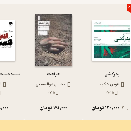
٪
پدرکشی
جراحت
هوتن شکیبا
محسن ابوالحسنی
ا
)
1
(
5
)
5
(
5
120,000
تومان
191,000
تومان
,000
200,00