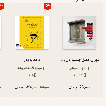
40
٪40
تهران، فصل چسب زدن به شیشه‌ها (قسمت دوم)
نامه به پدر
مهام میقانی
مهبد قناعت‌پیشه
)
2
(
5
)
22
(
4.4
69,000
تومان
138,000
تومان
0
230,000