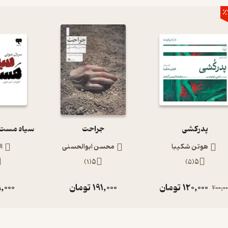
٪
پدرکشی
جراحت
هوتن شکیبا
محسن ابوالحسنی
ا
)
1
(
5
)
5
(
5
120,000
تومان
191,000
تومان
,000
200,00