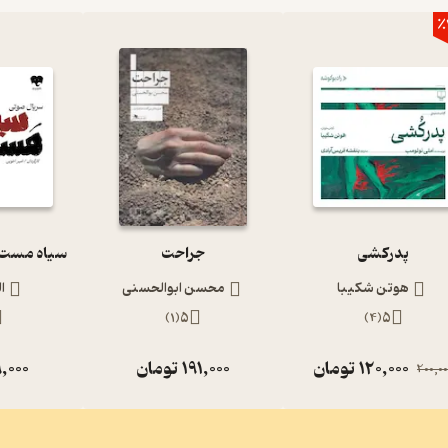
٪
پدرکشی
جراحت
هوتن شکیبا
محسن ابوالحسنی
ا
)
1
(
5
)
4
(
5
120,000
تومان
191,000
تومان
,000
200,00