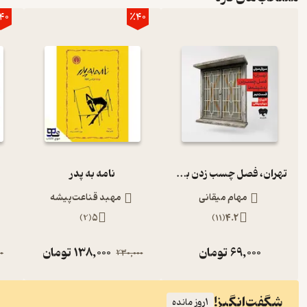
40
٪40
تهران، فصل چسب زدن به شیشه‌ها (قسمت دوم)
نامه به پدر
مهام میقانی
مهبد قناعت‌پیشه
)
2
(
5
)
11
(
4.2
69,000
تومان
138,000
تومان
0
230,000
شگفت‌انگیز!
1
روز مانده