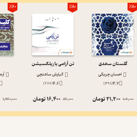
٪60
٪80
٪80
گلستان سعدی
تن آرامی یا ریلکسیشن
احسان چریکی
کیارش ساعتچی
آرم
)
266
(
4.6
)
391
(
4.7
21,200
تومان
16,400
تومان
0
1,920,000
82,000
106,000