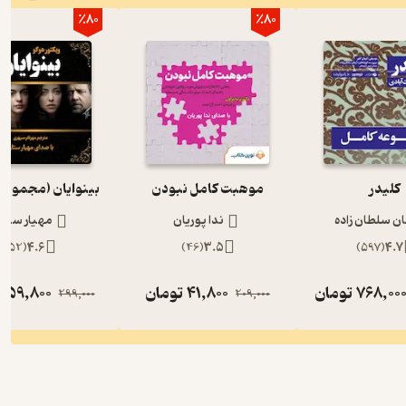
٪80
٪80
کلیدر
موهبت کامل نبودن
بینوایان (مجموعه
ان سلطان زاده
ندا پوریان
مهیار ستار
)
52
(
4.6
)
46
(
3.5
)
597
(
4.7
768,00
تومان
41,800
تومان
59,800
ت
299,000
209,000