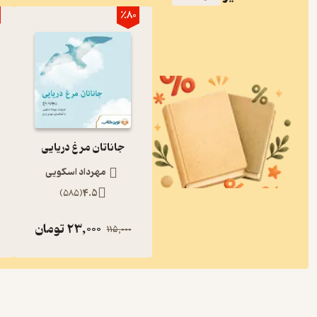
٪80
جاناتان مرغ دریایی
مهرداد اسکویی
)
585
(
4.5
23,000
تومان
115,000