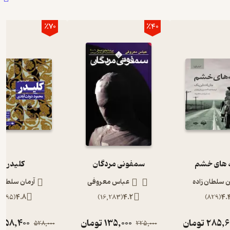
٪70
٪40
های خشم
سمفونی مردگان
کلیدر
ن سلطان زاده
عباس معروفی
آرمان سلطان 
)
895
(
4.8
)
16,283
(
4.2
)
829
(
4.
285,6
تومان
135,000
تومان
158,400
528,000
225,000