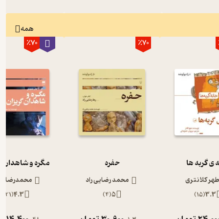
همه
٪70
٪70
 ی گربه ها
حفره
مگره و شاهدان گ
طهر کلانتری
محمد رضایی راد
محمدرضا رج
)
21
(
4.3
)
4
(
5
)
15
(
3.3