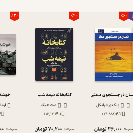
٪30
٪40
٪60
سان در جستجوی معنی
کتابخانه نیمه شب
خوشه 
ویکتور فرانکل
مت هیگ
آرما
4
)
16,111
(
4.1
)
14,881
(
4.2
36,000
تومان
70,200
تومان
00
408,000
117,000
90,00