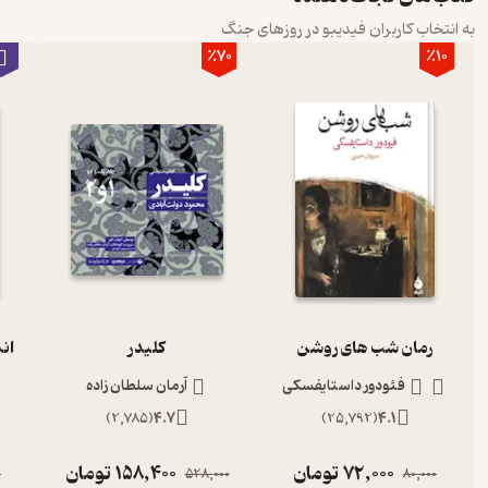
به انتخاب کاربران فیدیبو در روزهای جنگ
٪70
٪10
رمان شب های روشن
کلیدر
ان
فئودور داستایفسکی
آرمان سلطان زاده
)
2,785
(
4.7
)
25,792
(
4.1
72,000
تومان
158,400
تومان
0
528,000
80,000