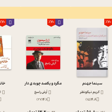
٪70
٪70
٪70
سینما جهنم
مگره و یکصد چوبه ی دار
خانه
کریم نیکونظر
آرش راسخ
ا
)
27
(
4.1
)
15
(
4.8