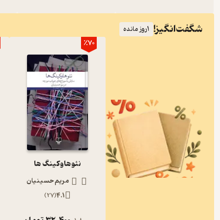
شگفت‌انگیز!
1
روز مانده
٪70
نئوهاوکینگ ها
مریم حسینیان
)
27
(
4.1