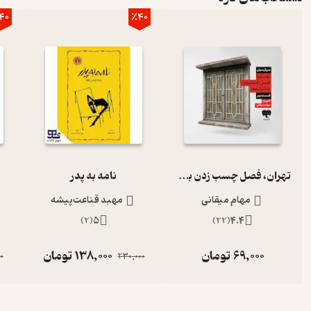
40
٪40
تهران، فصل چسب زدن به شیشه‌ها (قسمت دوم)
نامه به پدر
مهام میقانی
مهبد قناعت‌پیشه
)
2
(
5
)
22
(
4.4
69,000
تومان
138,000
تومان
0
230,000