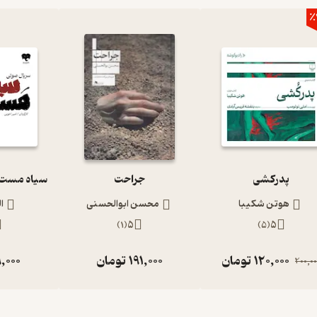
٪
پدرکشی
جراحت
هوتن شکیبا
محسن ابوالحسنی
ا
)
1
(
5
)
5
(
5
120,000
تومان
191,000
تومان
,000
200,00