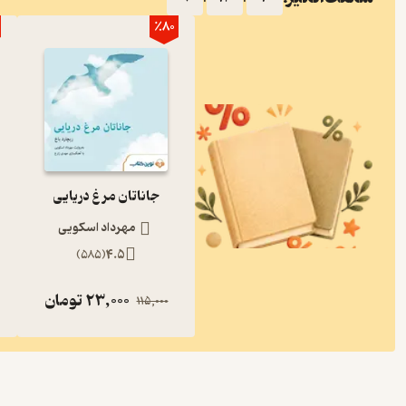
٪80
جاناتان مرغ دریایی
مهرداد اسکویی
)
585
(
4.5
23,000
تومان
115,000