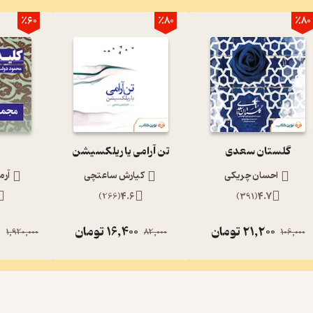
٪60
٪80
٪80
گلستان سعدی
تن آرامی یا ریلکسیشن
احسان چریکی
کیارش ساعتچی
آرم
)
266
(
4.6
)
391
(
4.7
21,200
تومان
16,400
تومان
0
1,920,000
82,000
106,000