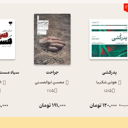
٪
پدرکشی
جراحت
هوتن شکیبا
محسن ابوالحسنی
ا
)
1
(
5
)
5
(
5
120,000
تومان
191,000
تومان
,000
200,00