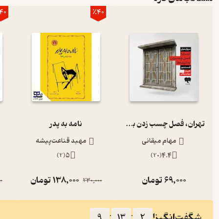
40
٪40
تهران، فصل چسب زدن به شیشه‌ها (قسمت دوم)
نامه به پدر
مهام میقانی
مهبد قناعت‌پیشه
)
2
(
5
)
20
(
4.4
69,000
تومان
138,000
تومان
0
230,000
شگفت‌انگیز!
9
:
13
:
1