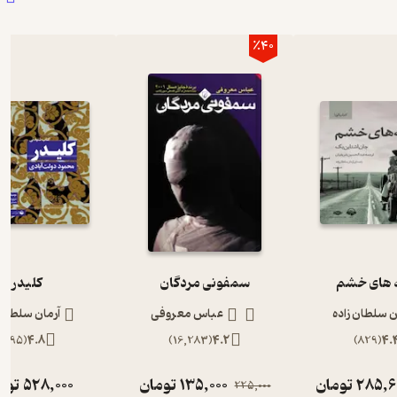
٪40
های خشم
سمفونی مردگان
کلیدر
ن سلطان زاده
عباس معروفی
آرمان سلطان 
)
895
(
4.8
)
16,283
(
4.2
)
829
(
4.
285,6
تومان
135,000
تومان
528,000
توم
225,000