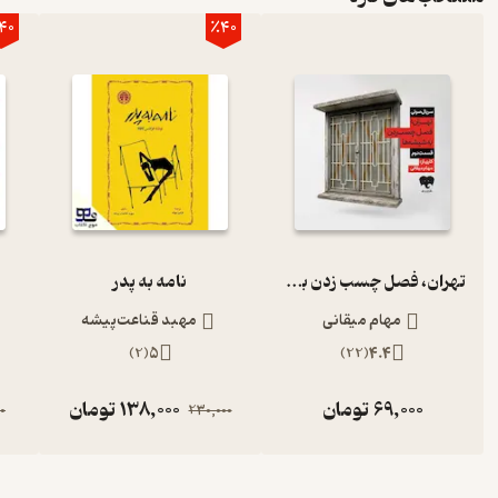
40
٪40
تهران، فصل چسب زدن به شیشه‌ها (قسمت دوم)
نامه به پدر
مهام میقانی
مهبد قناعت‌پیشه
)
2
(
5
)
22
(
4.4
69,000
تومان
138,000
تومان
0
230,000