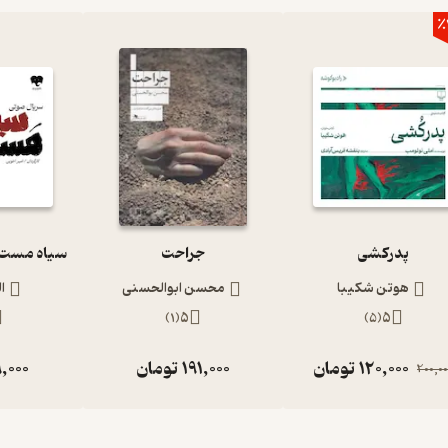
٪
پدرکشی
جراحت
هوتن شکیبا
محسن ابوالحسنی
ا
)
1
(
5
)
5
(
5
120,000
تومان
191,000
تومان
,000
200,00