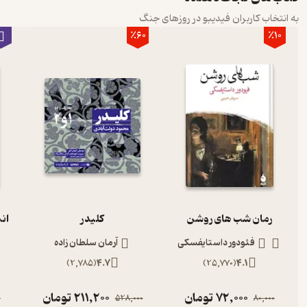
به انتخاب کاربران فیدیبو در روزهای جنگ
٪60
٪10
رمان شب های روشن
کلیدر
ان
فئودور داستایفسکی
آرمان سلطان زاده
)
2,785
(
4.7
)
25,770
(
4.1
72,000
تومان
211,200
تومان
0
528,000
80,000