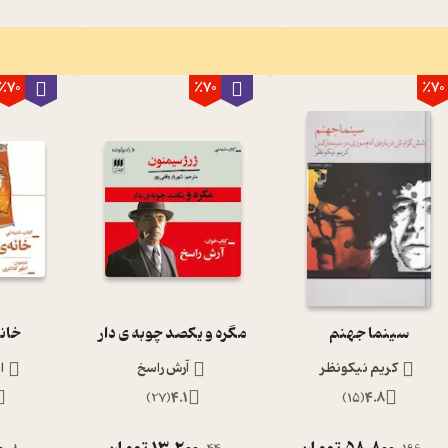
٪70
٪70
٪70
سینما جهنم
مگره و یکصد چوبه ی دار
خانه
کریم نیکونظر
آرش راسخ
ا
)
27
(
4.1
)
15
(
4.8