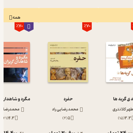
همه
٪70
٪70
 ی گربه ها
حفره
مگره و شاهدان گ
طهر کلانتری
محمد رضایی راد
محمدرضا رج
)
21
(
4.3
)
4
(
5
)
15
(
3.3