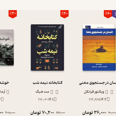
٪30
٪40
٪60
سان در جستجوی معنی
کتابخانه نیمه شب
خوشه 
ویکتور فرانکل
مت هیگ
آرما
4
)
16,060
(
4.1
)
14,865
(
4.2
36,000
تومان
70,200
تومان
00
408,000
117,000
90,00