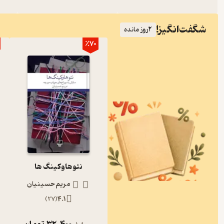
شگفت‌انگیز!
2
روز مانده
٪70
نئوهاوکینگ ها
مریم حسینیان
)
27
(
4.1