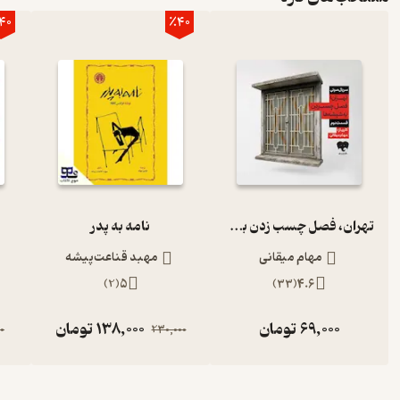
40
٪40
تهران، فصل چسب زدن به شیشه‌ها (قسمت دوم)
نامه به پدر
مهام میقانی
مهبد قناعت‌پیشه
)
2
(
5
)
33
(
4.6
69,000
تومان
138,000
تومان
0
230,000