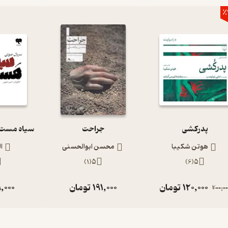
٪
پدرکشی
جراحت
هوتن شکیبا
محسن ابوالحسنی
ا
)
1
(
5
)
6
(
5
120,000
تومان
191,000
تومان
,000
200,00