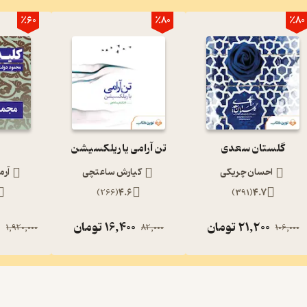
٪60
٪80
٪80
گلستان سعدی
تن آرامی یا ریلکسیشن
احسان چریکی
کیارش ساعتچی
آرم
)
266
(
4.6
)
391
(
4.7
21,200
تومان
16,400
تومان
0
1,920,000
82,000
106,000