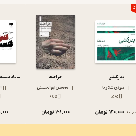
٪
پدرکشی
جراحت
هوتن شکیبا
محسن ابوالحسنی
ا
)
1
(
5
)
5
(
5
120,000
تومان
191,000
تومان
,000
200,00