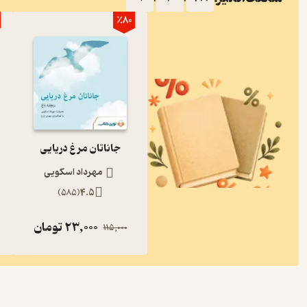
٪80
جاناتان مرغ دریایی
مهرداد اسکویی
)
585
(
4.5
23,000
تومان
115,000