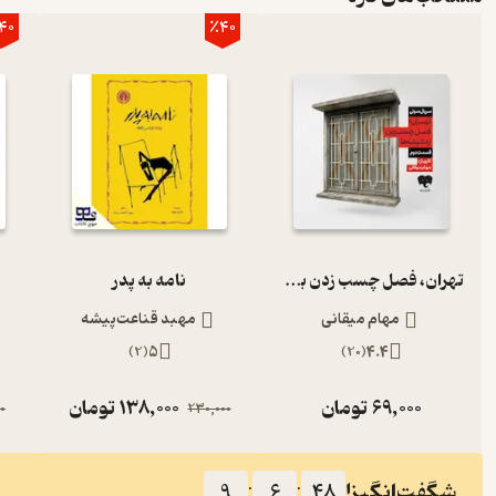
40
٪40
تهران، فصل چسب زدن به شیشه‌ها (قسمت دوم)
نامه به پدر
مهام میقانی
مهبد قناعت‌پیشه
)
2
(
5
)
20
(
4.4
69,000
تومان
138,000
تومان
0
230,000
شگفت‌انگیز!
9
:
6
:
48