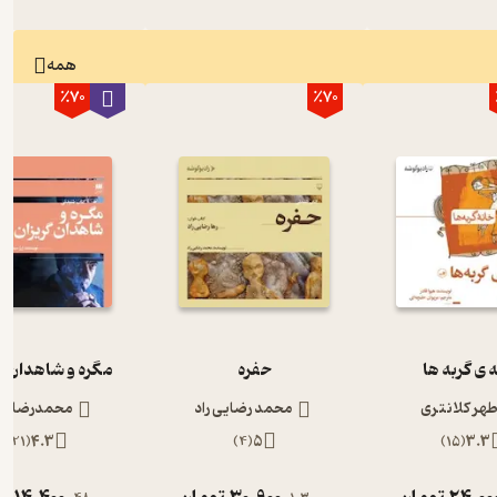
همه
٪70
٪70
 ی گربه ها
حفره
مگره و شاهدان گ
طهر کلانتری
محمد رضایی راد
محمدرضا رج
)
21
(
4.3
)
4
(
5
)
15
(
3.3