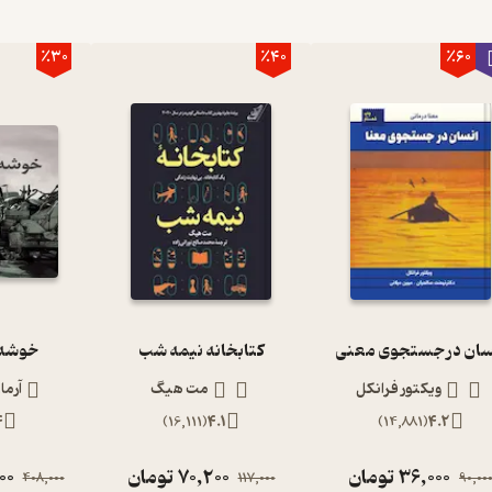
٪30
٪40
٪60
سان در جستجوی معنی
کتابخانه نیمه شب
خوشه 
ویکتور فرانکل
مت هیگ
آرما
4
)
16,111
(
4.1
)
14,881
(
4.2
36,000
تومان
70,200
تومان
00
408,000
117,000
90,00