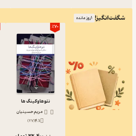
شگفت‌انگیز!
1
روز مانده
٪70
نئوهاوکینگ ها
مریم حسینیان
)
27
(
4.1