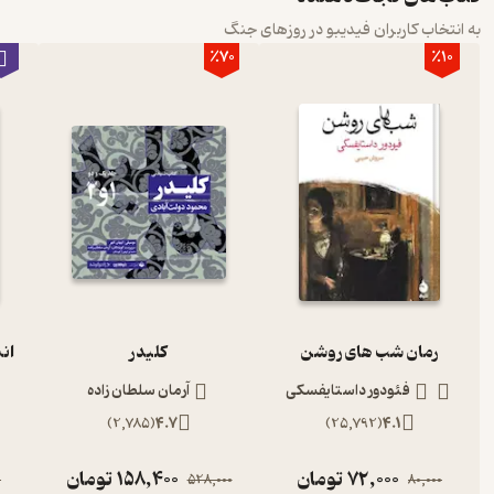
به انتخاب کاربران فیدیبو در روزهای جنگ
٪70
٪10
رمان شب های روشن
کلیدر
ان
فئودور داستایفسکی
آرمان سلطان زاده
)
2,785
(
4.7
)
25,792
(
4.1
72,000
تومان
158,400
تومان
0
528,000
80,000