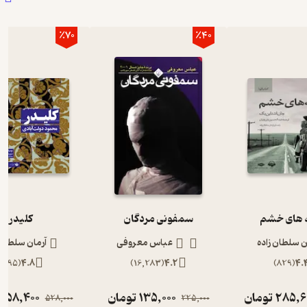
٪70
٪40
های خشم
سمفونی مردگان
کلیدر
ن سلطان زاده
عباس معروفی
آرمان سلطان 
)
895
(
4.8
)
16,283
(
4.2
)
829
(
4.
285,6
تومان
135,000
تومان
158,400
528,000
225,000