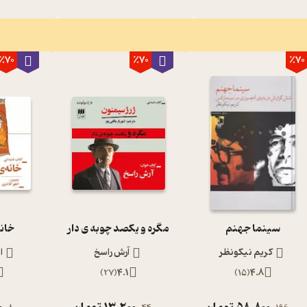
٪70
٪70
٪70
سینما جهنم
مگره و یکصد چوبه ی دار
خانه
کریم نیکونظر
آرش راسخ
ا
)
27
(
4.1
)
15
(
4.8