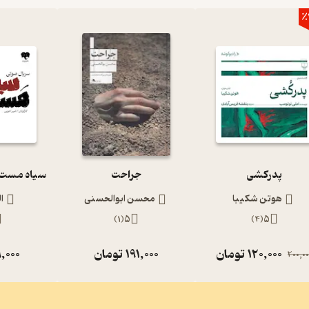
٪
پدرکشی
جراحت
هوتن شکیبا
محسن ابوالحسنی
ا
)
1
(
5
)
4
(
5
120,000
تومان
191,000
تومان
,000
200,00