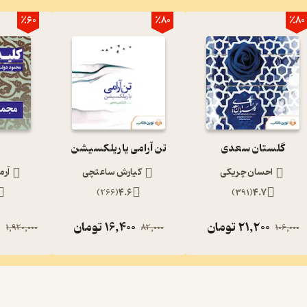
٪60
٪80
٪80
گلستان سعدی
تن آرامی یا ریلکسیشن
احسان چریکی
کیارش ساعتچی
آرم
)
266
(
4.6
)
391
(
4.7
21,200
تومان
16,400
تومان
0
1,920,000
82,000
106,000