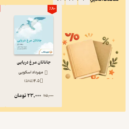
٪80
جاناتان مرغ دریایی
مهرداد اسکویی
)
585
(
4.5
23,000
تومان
115,000