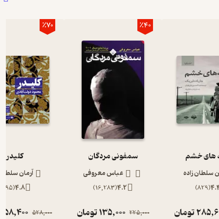
٪70
٪40
های خشم
سمفونی مردگان
کلیدر
ن سلطان زاده
عباس معروفی
آرمان سلطان 
)
895
(
4.8
)
16,283
(
4.2
)
829
(
4.
285,6
تومان
135,000
تومان
158,400
528,000
225,000