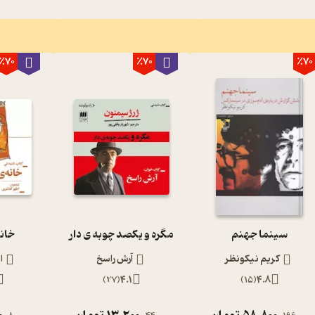
٪70
٪70
٪70
سینما جهنم
مگره و یکصد چوبه ی دار
خانه
کریم نیکونظر
آرش راسخ
ا
)
27
(
4.1
)
15
(
4.8