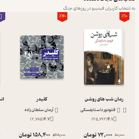
به انتخاب کاربران فیدیبو در روزهای جنگ
٪70
٪10
رمان شب های روشن
کلیدر
ان
فئودور داستایفسکی
آرمان سلطان زاده
)
2,785
(
4.7
)
25,792
(
4.1
72,000
تومان
158,400
تومان
0
528,000
80,000