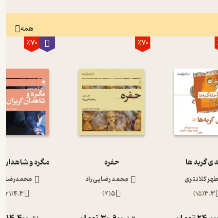
همه
٪70
٪70
 ی گربه ها
حفره
مگره و شاهدان گ
طهر کلانتری
محمد رضایی راد
محمدرضا رج
)
21
(
4.3
)
4
(
5
)
15
(
3.3