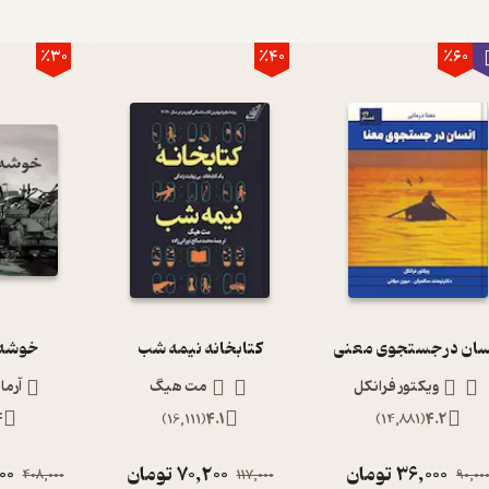
٪30
٪40
٪60
سان در جستجوی معنی
کتابخانه نیمه شب
خوشه 
ویکتور فرانکل
مت هیگ
آرما
4
)
16,111
(
4.1
)
14,881
(
4.2
36,000
تومان
70,200
تومان
00
408,000
117,000
90,00