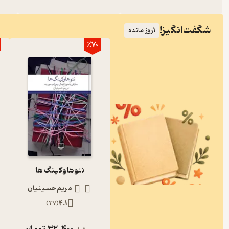
شگفت‌انگیز!
1
روز مانده
٪70
نئوهاوکینگ ها
مریم حسینیان
)
27
(
4.1