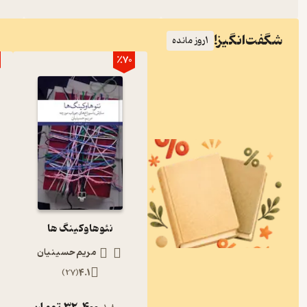
شگفت‌انگیز!
1
روز مانده
٪70
نئوهاوکینگ ها
مریم حسینیان
)
27
(
4.1