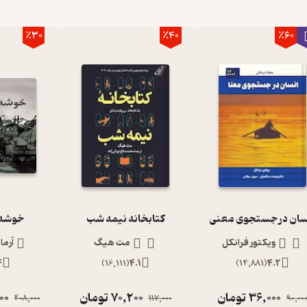
٪30
٪40
٪60
سان در جستجوی معنی
کتابخانه نیمه شب
خوشه 
ویکتور فرانکل
مت هیگ
آرما
4
)
16,111
(
4.1
)
14,881
(
4.2
36,000
تومان
70,200
تومان
00
408,000
117,000
90,00