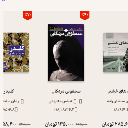
٪70
٪40
های خشم
سمفونی مردگان
کلیدر
ن سلطان زاده
عباس معروفی
آرمان سلطان 
)
895
(
4.8
)
16,283
(
4.2
)
829
(
4.
285,6
تومان
135,000
تومان
158,400
528,000
225,000