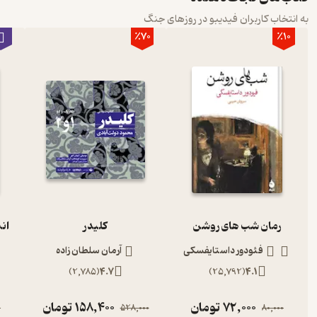
به انتخاب کاربران فیدیبو در روزهای جنگ
٪70
٪10
رمان شب های روشن
کلیدر
ان
فئودور داستایفسکی
آرمان سلطان زاده
)
2,785
(
4.7
)
25,792
(
4.1
72,000
تومان
158,400
تومان
0
528,000
80,000