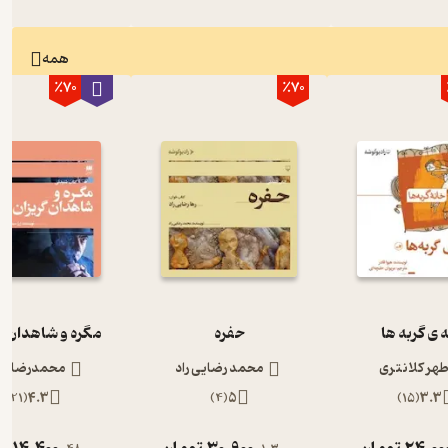
همه
٪70
٪70
 ی گربه ها
حفره
مگره و شاهدان گ
طهر کلانتری
محمد رضایی راد
محمدرضا رج
)
21
(
4.3
)
4
(
5
)
15
(
3.3