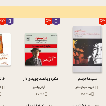
٪70
٪70
٪70
سینما جهنم
مگره و یکصد چوبه ی دار
خانه
کریم نیکونظر
آرش راسخ
ا
)
27
(
4.1
)
15
(
4.8