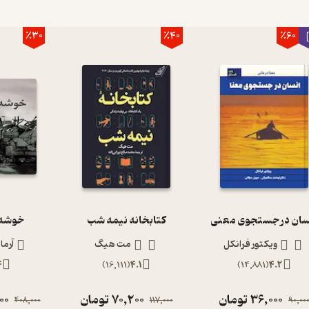
٪30
٪40
٪60
سان در جستجوی معنی
کتابخانه نیمه شب
خوشه 
ویکتور فرانکل
مت هیگ
آرما
4
)
16,111
(
4.1
)
14,881
(
4.2
36,000
تومان
70,200
تومان
00
408,000
117,000
90,00