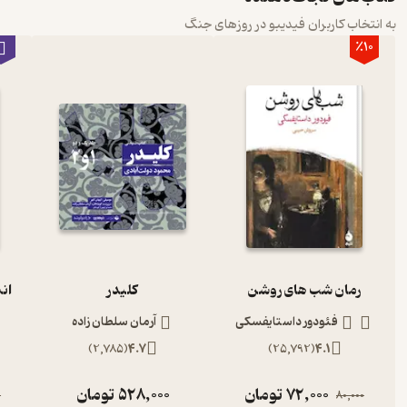
به انتخاب کاربران فیدیبو در روزهای جنگ
٪10
رمان شب های روشن
کلیدر
ان
فئودور داستایفسکی
آرمان سلطان زاده
)
2,785
(
4.7
)
25,792
(
4.1
72,000
تومان
528,000
تومان
0
80,000