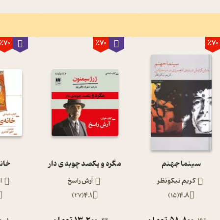
٪70
٪70
٪70
سینما جهنم
مگره و یکصد چوبه ی دار
خانه
کریم نیکونظر
آرش راسخ
ا
)
27
(
4.1
)
15
(
4.8