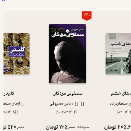
٪40
های خشم
سمفونی مردگان
کلیدر
ن سلطان زاده
عباس معروفی
آرمان سلطان 
)
895
(
4.8
)
16,283
(
4.2
)
829
(
4.
285,6
تومان
135,000
تومان
528,000
توم
225,000