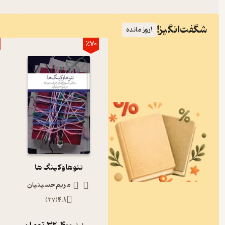
شگفت‌انگیز!
1
روز مانده
٪70
نئوهاوکینگ ها
مریم حسینیان
)
27
(
4.1