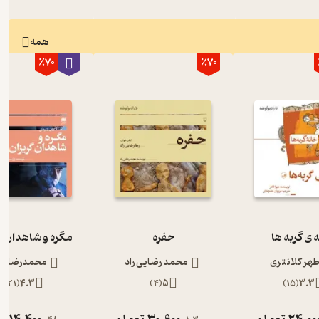
همه
٪70
٪70
 ی گربه ها
حفره
مگره و شاهدان گ
طهر کلانتری
محمد رضایی راد
محمدرضا رج
)
21
(
4.3
)
4
(
5
)
15
(
3.3