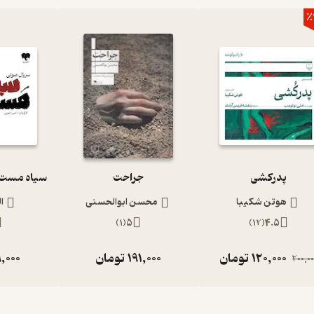
٪
پدرکشی
جراحت
هوتن شکیبا
محسن ابوالحسنی
ا
)
1
(
5
)
12
(
4.5
120,000
تومان
191,000
تومان
,000
200,00