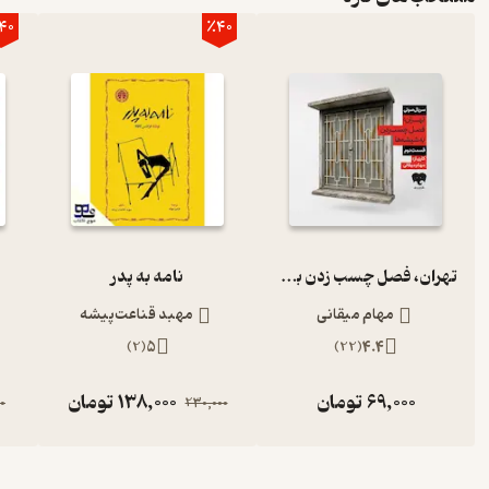
40
٪40
تهران، فصل چسب زدن به شیشه‌ها (قسمت دوم)
نامه به پدر
مهام میقانی
مهبد قناعت‌پیشه
)
2
(
5
)
22
(
4.4
69,000
تومان
138,000
تومان
0
230,000