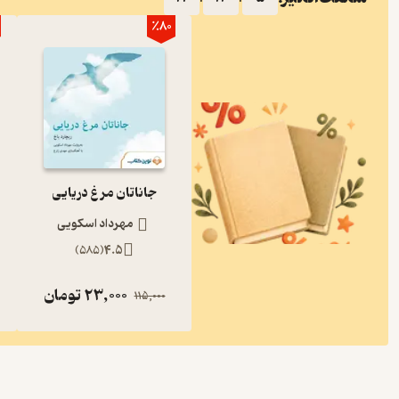
٪80
جاناتان مرغ دریایی
مهرداد اسکویی
)
585
(
4.5
23,000
تومان
115,000