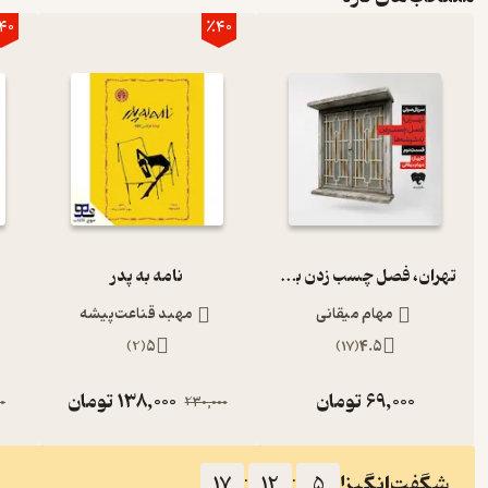
40
٪40
تهران، فصل چسب زدن به شیشه‌ها (قسمت دوم)
نامه به پدر
مهام میقانی
مهبد قناعت‌پیشه
)
2
(
5
)
17
(
4.5
69,000
تومان
138,000
تومان
0
230,000
شگفت‌انگیز!
17
:
12
:
4