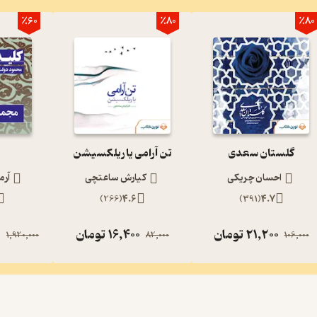
٪60
٪80
٪80
گلستان سعدی
تن آرامی یا ریلکسیشن
احسان چریکی
کیارش ساعتچی
آرم
)
266
(
4.6
)
391
(
4.7
21,200
تومان
16,400
تومان
0
1,920,000
82,000
106,000