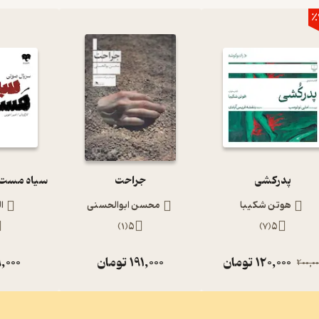
٪
پدرکشی
جراحت
هوتن شکیبا
محسن ابوالحسنی
ا
)
1
(
5
)
7
(
5
120,000
تومان
191,000
تومان
,000
200,00