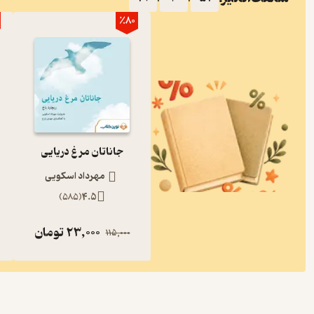
٪80
جاناتان مرغ دریایی
مهرداد اسکویی
)
585
(
4.5
23,000
تومان
115,000