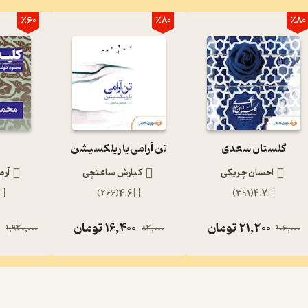
٪60
٪80
٪80
گلستان سعدی
تن آرامی یا ریلکسیشن
احسان چریکی
کیارش ساعتچی
آرم
)
266
(
4.6
)
391
(
4.7
21,200
تومان
16,400
تومان
0
1,920,000
82,000
106,000