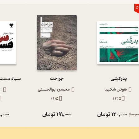
٪
پدرکشی
جراحت
هوتن شکیبا
محسن ابوالحسنی
ا
)
1
(
5
)
4
(
5
120,000
تومان
191,000
تومان
,000
200,00