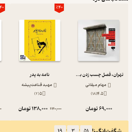
40
٪40
تهران، فصل چسب زدن به شیشه‌ها (قسمت دوم)
نامه به پدر
مهام میقانی
مهبد قناعت‌پیشه
)
2
(
5
)
18
(
4.5
69,000
تومان
138,000
تومان
0
230,000
شگفت‌انگیز!
19
:
3
:
50