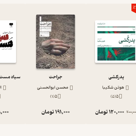
٪
پدرکشی
جراحت
هوتن شکیبا
محسن ابوالحسنی
ا
)
1
(
5
)
5
(
5
120,000
تومان
191,000
تومان
,000
200,00