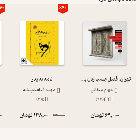
40
٪40
تهران، فصل چسب زدن به شیشه‌ها (قسمت دوم)
نامه به پدر
مهام میقانی
مهبد قناعت‌پیشه
)
2
(
5
)
22
(
4.4
69,000
تومان
138,000
تومان
0
230,000