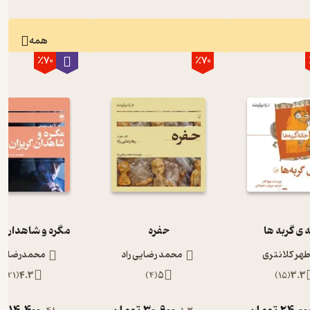
همه
٪70
٪70
 ی گربه ها
حفره
مگره و شاهدان گ
طهر کلانتری
محمد رضایی راد
محمدرضا رج
)
21
(
4.3
)
4
(
5
)
15
(
3.3