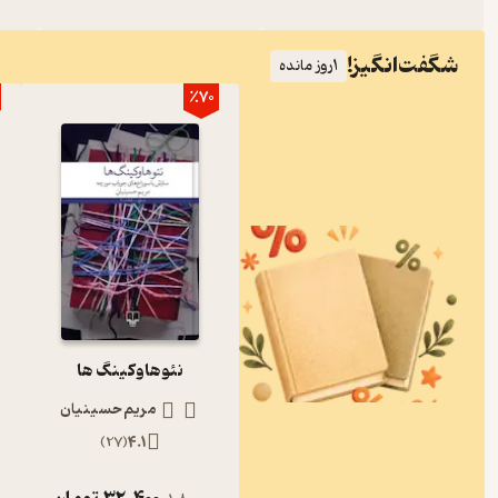
شگفت‌انگیز!
1
روز مانده
٪70
نئوهاوکینگ ها
مریم حسینیان
)
27
(
4.1