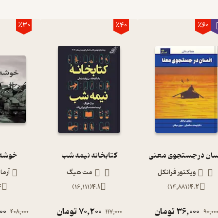
٪30
٪40
٪60
سان در جستجوی معنی
کتابخانه نیمه شب
خوشه 
ویکتور فرانکل
مت هیگ
آرما
4
)
16,111
(
4.1
)
14,881
(
4.2
36,000
تومان
70,200
تومان
00
408,000
117,000
90,00