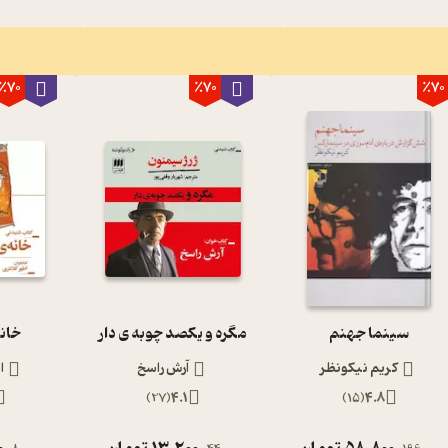
٪70
٪70
٪70
سینما جهنم
مگره و یکصد چوبه ی دار
خانه
کریم نیکونظر
آرش راسخ
ا
)
27
(
4.1
)
15
(
4.8