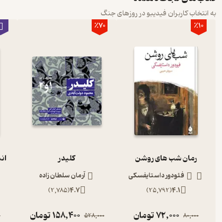
به انتخاب کاربران فیدیبو در روزهای جنگ
٪70
٪10
رمان شب های روشن
کلیدر
ان
فئودور داستایفسکی
آرمان سلطان زاده
)
2,785
(
4.7
)
25,792
(
4.1
72,000
تومان
158,400
تومان
0
528,000
80,000