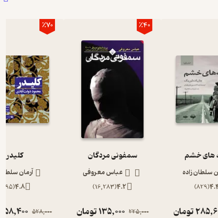
٪70
٪40
های خشم
سمفونی مردگان
کلیدر
ن سلطان زاده
عباس معروفی
آرمان سلطان 
)
895
(
4.8
)
16,283
(
4.2
)
829
(
4.
285,6
تومان
135,000
تومان
158,400
528,000
225,000