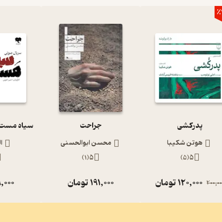
٪
پدرکشی
جراحت
هوتن شکیبا
محسن ابوالحسنی
ا
)
1
(
5
)
5
(
5
120,000
تومان
191,000
تومان
,000
200,00