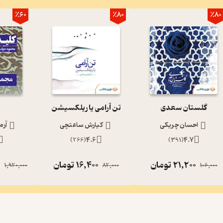
٪60
٪80
٪80
گلستان سعدی
تن آرامی یا ریلکسیشن
احسان چریکی
کیارش ساعتچی
آرم
)
266
(
4.6
)
391
(
4.7
21,200
تومان
16,400
تومان
0
1,920,000
82,000
106,000