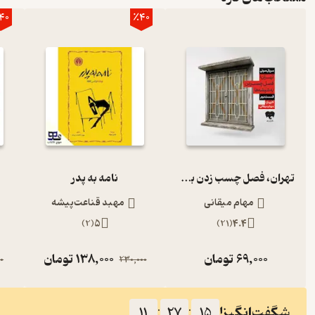
40
٪40
تهران، فصل چسب زدن به شیشه‌ها (قسمت دوم)
نامه به پدر
مهام میقانی
مهبد قناعت‌پیشه
)
2
(
5
)
21
(
4.4
69,000
تومان
138,000
تومان
0
230,000
شگفت‌انگیز!
11
:
27
:
14