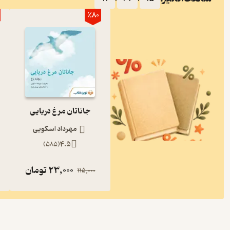
٪80
جاناتان مرغ دریایی
مهرداد اسکویی
)
585
(
4.5
23,000
تومان
115,000