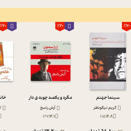
٪70
٪70
٪70
سینما جهنم
مگره و یکصد چوبه ی دار
خانه
کریم نیکونظر
آرش راسخ
ا
)
27
(
4.1
)
15
(
4.8