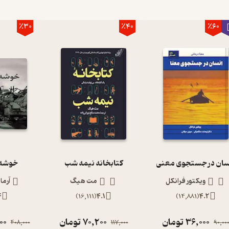
٪30
٪40
٪60
سان در جستجوی معنی
کتابخانه نیمه شب
خوشه 
ویکتور فرانکل
مت هیگ
آرما
4
)
16,111
(
4.1
)
14,881
(
4.2
36,000
تومان
70,200
تومان
00
408,000
117,000
90,00