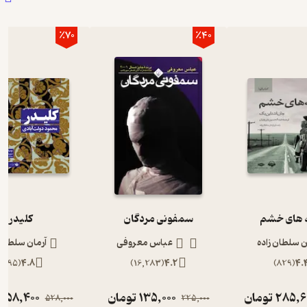
٪70
٪40
های خشم
سمفونی مردگان
کلیدر
ن سلطان زاده
عباس معروفی
آرمان سلطان 
)
895
(
4.8
)
16,283
(
4.2
)
829
(
4.
285,6
تومان
135,000
تومان
158,400
528,000
225,000