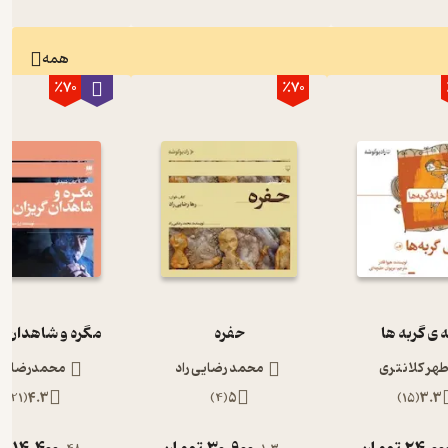
همه
٪70
٪70
 ی گربه ها
حفره
مگره و شاهدان گ
طهر کلانتری
محمد رضایی راد
محمدرضا رج
)
21
(
4.3
)
4
(
5
)
15
(
3.3