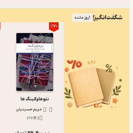
شگفت‌انگیز!
1
روز مانده
٪70
نئوهاوکینگ ها
مریم حسینیان
)
27
(
4.1