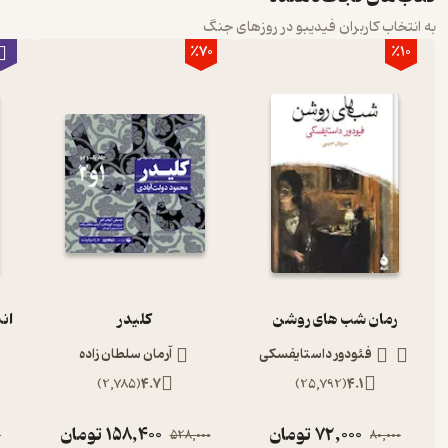
به انتخاب کاربران فیدیبو در روزهای جنگ
٪70
٪10
رمان شب های روشن
کلیدر
ان
فئودور داستایفسکی
آرمان سلطان زاده
)
2,785
(
4.7
)
25,792
(
4.1
72,000
تومان
158,400
تومان
0
528,000
80,000