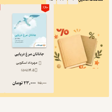
٪80
جاناتان مرغ دریایی
مهرداد اسکویی
)
585
(
4.5
23,000
تومان
115,000