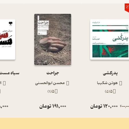
٪
پدرکشی
جراحت
هوتن شکیبا
محسن ابوالحسنی
ا
)
1
(
5
)
5
(
5
120,000
تومان
191,000
تومان
,000
200,00