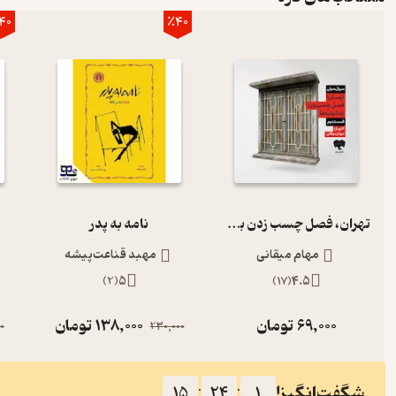
40
٪40
تهران، فصل چسب زدن به شیشه‌ها (قسمت دوم)
نامه به پدر
مهام میقانی
مهبد قناعت‌پیشه
)
2
(
5
)
17
(
4.5
69,000
تومان
138,000
تومان
0
230,000
شگفت‌انگیز!
15
:
24
:
1