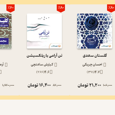
٪60
٪80
٪80
گلستان سعدی
تن آرامی یا ریلکسیشن
احسان چریکی
کیارش ساعتچی
آرم
)
266
(
4.6
)
391
(
4.7
21,200
تومان
16,400
تومان
0
1,920,000
82,000
106,000