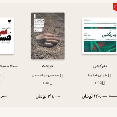
٪
پدرکشی
جراحت
هوتن شکیبا
محسن ابوالحسنی
ا
)
1
(
5
)
6
(
5
120,000
تومان
191,000
تومان
,000
200,00