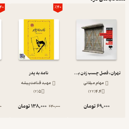
40
٪40
تهران، فصل چسب زدن به شیشه‌ها (قسمت دوم)
نامه به پدر
مهام میقانی
مهبد قناعت‌پیشه
)
2
(
5
)
22
(
4.4
69,000
تومان
138,000
تومان
0
230,000