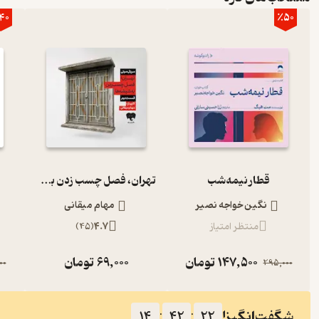
40
٪50
قطار نیمه‌شب
تهران، فصل چسب زدن به شیشه‌ها (قسمت دوم)
نگین خواجه نصیر
مهام میقانی
منتظر امتیاز
4.7
(
45
)
147,500
تومان
69,000
تومان
00
295,000
شگفت‌انگیز!
14
:
42
:
21