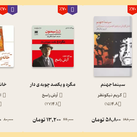
٪70
٪70
٪70
سینما جهنم
مگره و یکصد چوبه ی دار
خانه
کریم نیکونظر
آرش راسخ
ا
)
27
(
4.1
)
15
(
4.8
58,800
تومان
13,200
تومان
0
80,000
44,000
196,000