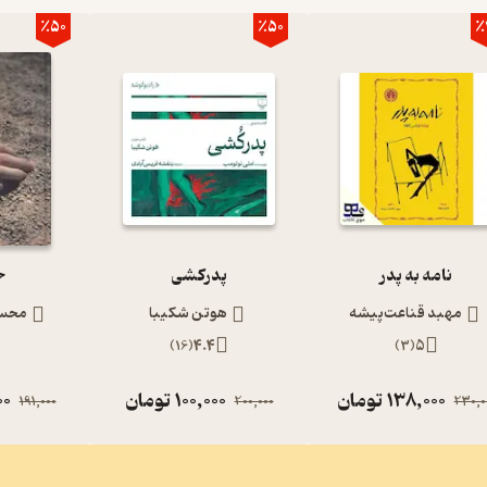
٪50
٪50
٪
نامه به پدر
پدرکشی
ج
مهبد قناعت‌پیشه
هوتن شکیبا
محسن
)
16
(
4.4
)
3
(
5
138,000
تومان
100,000
تومان
00
191,000
200,000
230,0