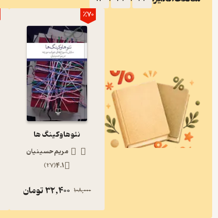
٪70
نئوهاوکینگ ها
مریم حسینیان
)
27
(
4.1
32,400
تومان
108,000