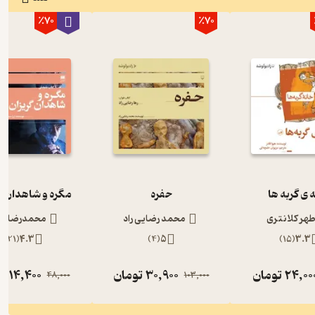
٪70
٪70
 ی گربه ها
حفره
مگره و شاهدان گ
طهر کلانتری
محمد رضایی راد
محمدرضا رج
)
21
(
4.3
)
4
(
5
)
15
(
3.3
24,00
تومان
30,900
تومان
14,400
تو
48,000
103,000