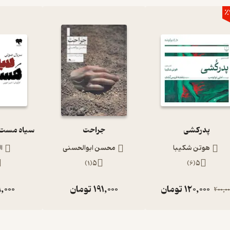
٪
پدرکشی
جراحت
هوتن شکیبا
محسن ابوالحسنی
ا
)
1
(
5
)
6
(
5
120,000
تومان
191,000
تومان
,000
200,00