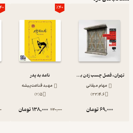
40
٪40
تهران، فصل چسب زدن به شیشه‌ها (قسمت دوم)
نامه به پدر
مهام میقانی
مهبد قناعت‌پیشه
)
2
(
5
)
33
(
4.6
69,000
تومان
138,000
تومان
0
230,000