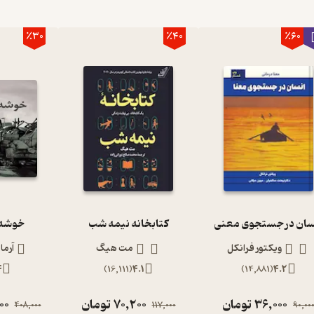
٪30
٪40
٪60
سان در جستجوی معنی
کتابخانه نیمه شب
خوشه 
ویکتور فرانکل
مت هیگ
آرما
4
)
16,111
(
4.1
)
14,881
(
4.2
36,000
تومان
70,200
تومان
00
408,000
117,000
90,00