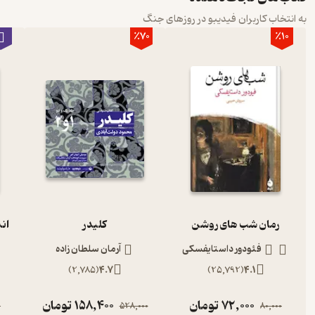
به انتخاب کاربران فیدیبو در روزهای جنگ
٪70
٪10
رمان شب های روشن
کلیدر
ان
فئودور داستایفسکی
آرمان سلطان زاده
)
2,785
(
4.7
)
25,792
(
4.1
72,000
تومان
158,400
تومان
0
528,000
80,000