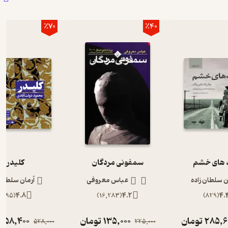
٪70
٪40
های خشم
سمفونی مردگان
کلیدر
ن سلطان زاده
عباس معروفی
آرمان سلطان 
)
895
(
4.8
)
16,283
(
4.2
)
829
(
4.
285,6
تومان
135,000
تومان
158,400
528,000
225,000