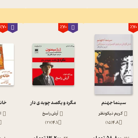
٪70
٪70
٪70
سینما جهنم
مگره و یکصد چوبه ی دار
خانه
کریم نیکونظر
آرش راسخ
ا
)
27
(
4.1
)
15
(
4.8