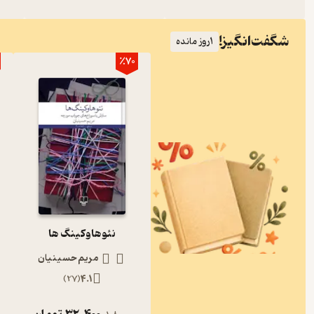
شگفت‌انگیز!
1
روز مانده
٪70
نئوهاوکینگ ها
مریم حسینیان
)
27
(
4.1