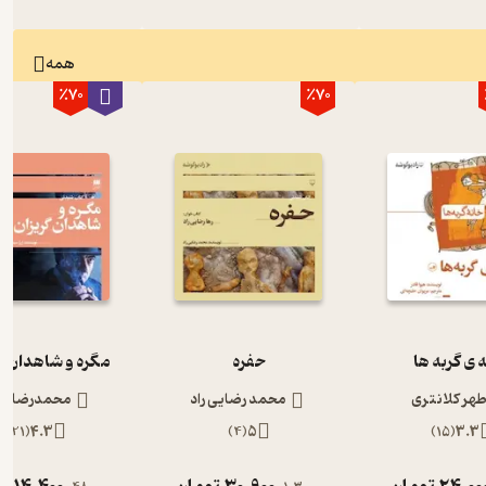
همه
٪70
٪70
 ی گربه ها
حفره
مگره و شاهدان گ
طهر کلانتری
محمد رضایی راد
محمدرضا رج
)
21
(
4.3
)
4
(
5
)
15
(
3.3