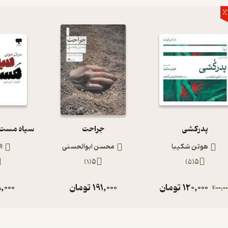
٪
پدرکشی
جراحت
هوتن شکیبا
محسن ابوالحسنی
ا
)
1
(
5
)
5
(
5
120,000
تومان
191,000
تومان
,000
200,00