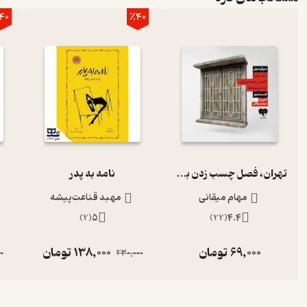
40
٪40
تهران، فصل چسب زدن به شیشه‌ها (قسمت دوم)
نامه به پدر
مهام میقانی
مهبد قناعت‌پیشه
)
2
(
5
)
22
(
4.4
69,000
تومان
138,000
تومان
0
230,000