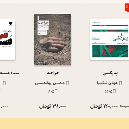
٪
پدرکشی
جراحت
هوتن شکیبا
محسن ابوالحسنی
ا
)
1
(
5
)
5
(
5
120,000
تومان
191,000
تومان
,000
200,00