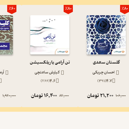
٪60
٪80
٪80
گلستان سعدی
تن آرامی یا ریلکسیشن
احسان چریکی
کیارش ساعتچی
آرم
)
266
(
4.6
)
391
(
4.7
21,200
تومان
16,400
تومان
0
1,920,000
82,000
106,000