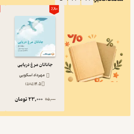
٪80
جاناتان مرغ دریایی
مهرداد اسکویی
)
585
(
4.5
23,000
تومان
115,000