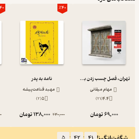
40
٪40
تهران، فصل چسب زدن به شیشه‌ها (قسمت دوم)
نامه به پدر
مهام میقانی
مهبد قناعت‌پیشه
)
2
(
5
)
21
(
4.4
69,000
تومان
138,000
تومان
0
230,000
شگفت‌انگیز!
5
:
42
:
40