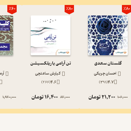
٪60
٪80
٪80
گلستان سعدی
تن آرامی یا ریلکسیشن
احسان چریکی
کیارش ساعتچی
آرم
)
266
(
4.6
)
391
(
4.7
21,200
تومان
16,400
تومان
0
1,920,000
82,000
106,000