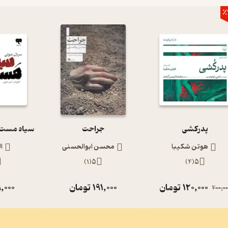
٪
پدرکشی
جراحت
هوتن شکیبا
محسن ابوالحسنی
ا
)
1
(
5
)
4
(
5
120,000
تومان
191,000
تومان
,000
200,00