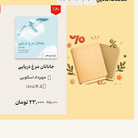
٪80
جاناتان مرغ دریایی
مهرداد اسکویی
)
585
(
4.5
23,000
تومان
115,000