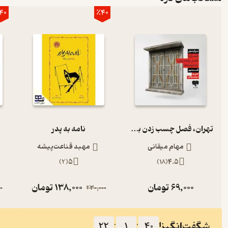
40
٪40
تهران، فصل چسب زدن به شیشه‌ها (قسمت دوم)
نامه به پدر
مهام میقانی
مهبد قناعت‌پیشه
)
2
(
5
)
18
(
4.5
69,000
تومان
138,000
تومان
0
230,000
شگفت‌انگیز!
22
:
1
:
40