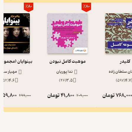
٪80
٪80
کلیدر
موهبت کامل نبودن
بینوایان (مجموعه
ان سلطان زاده
ندا پوریان
مهیار ستار
)
52
(
4.6
)
46
(
3.5
)
597
(
4.7
768,00
تومان
41,800
تومان
59,800
ت
299,000
209,000