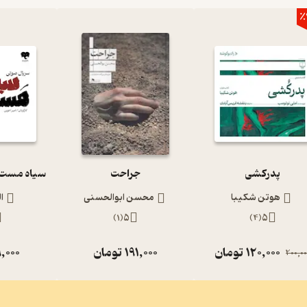
٪
پدرکشی
جراحت
هوتن شکیبا
محسن ابوالحسنی
ا
)
1
(
5
)
4
(
5
120,000
تومان
191,000
تومان
,000
200,00