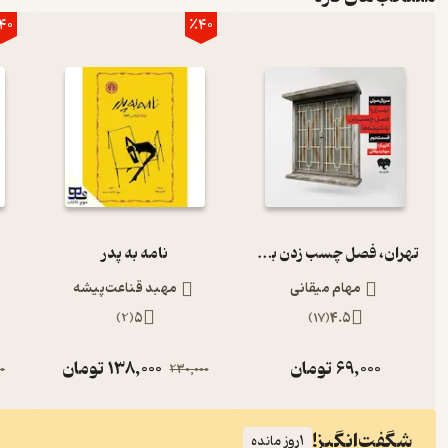
40
٪40
تهران، فصل چسب زدن به شیشه‌ها (قسمت دوم)
نامه به پدر
مهام میقانی
مهبد قناعت‌پیشه
)
2
(
5
)
17
(
4.5
69,000
تومان
138,000
تومان
0
230,000
شگفت‌انگیز!
1
روز مانده