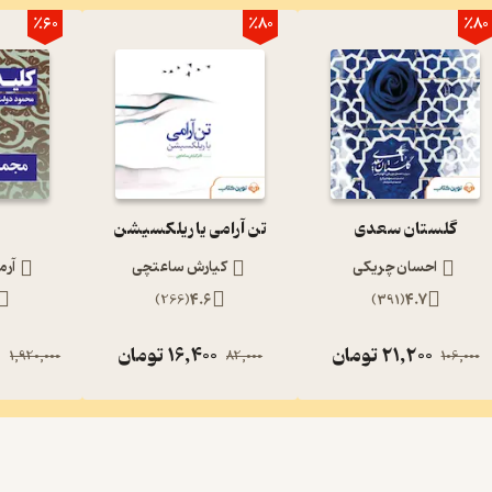
٪60
٪80
٪80
گلستان سعدی
تن آرامی یا ریلکسیشن
احسان چریکی
کیارش ساعتچی
آرم
)
266
(
4.6
)
391
(
4.7
21,200
تومان
16,400
تومان
0
1,920,000
82,000
106,000