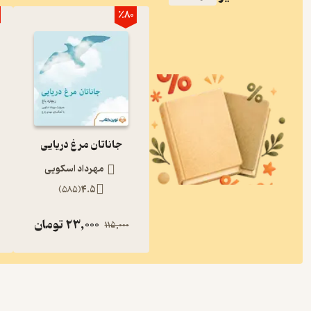
٪80
جاناتان مرغ دریایی
مهرداد اسکویی
)
585
(
4.5
23,000
تومان
115,000