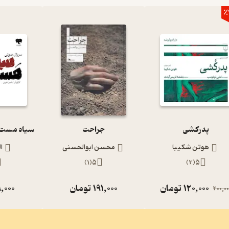
٪
پدرکشی
جراحت
هوتن شکیبا
محسن ابوالحسنی
ا
)
1
(
5
)
2
(
5
120,000
تومان
191,000
تومان
,000
200,00