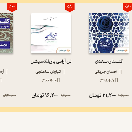
٪60
٪80
٪80
گلستان سعدی
تن آرامی یا ریلکسیشن
احسان چریکی
کیارش ساعتچی
آرم
)
266
(
4.6
)
391
(
4.7
21,200
تومان
16,400
تومان
0
1,920,000
82,000
106,000