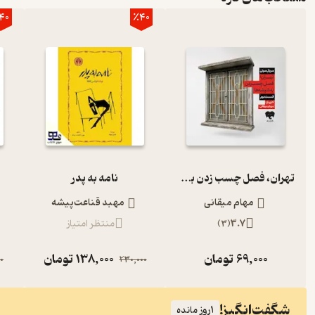
40
٪40
تهران، فصل چسب زدن به شیشه‌ها (قسمت دوم)
نامه به پدر
مهام میقانی
مهبد قناعت‌پیشه
3.7
(
3
)
منتظر امتیاز
69,000
تومان
138,000
تومان
0
230,000
شگفت‌انگیز!
1
روز مانده