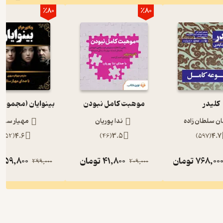
٪80
٪80
کلیدر
موهبت کامل نبودن
بینوایان (مجموعه
ان سلطان زاده
ندا پوریان
مهیار ستار
)
52
(
4.6
)
46
(
3.5
)
597
(
4.7
768,00
تومان
41,800
تومان
59,800
ت
299,000
209,000