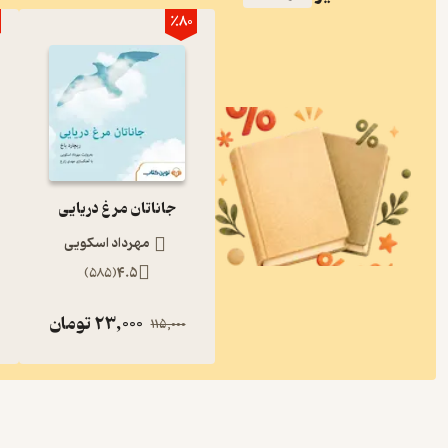
٪80
جاناتان مرغ دریایی
مهرداد اسکویی
)
585
(
4.5
23,000
تومان
115,000