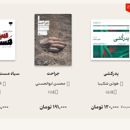
٪
پدرکشی
جراحت
هوتن شکیبا
محسن ابوالحسنی
ا
)
1
(
5
)
5
(
5
120,000
تومان
191,000
تومان
,000
200,00