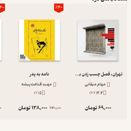
40
٪40
تهران، فصل چسب زدن به شیشه‌ها (قسمت دوم)
نامه به پدر
مهام میقانی
مهبد قناعت‌پیشه
)
2
(
5
)
22
(
4.4
69,000
تومان
138,000
تومان
0
230,000