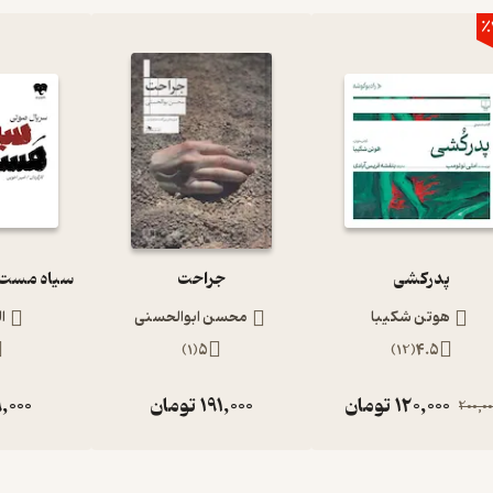
٪
پدرکشی
جراحت
هوتن شکیبا
محسن ابوالحسنی
ا
)
1
(
5
)
12
(
4.5
120,000
تومان
191,000
تومان
,000
200,00