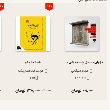
40
٪40
تهران، فصل چسب زدن به شیشه‌ها (قسمت دوم)
نامه به پدر
مهام میقانی
مهبد قناعت‌پیشه
)
2
(
5
)
22
(
4.4
69,000
تومان
138,000
تومان
0
230,000